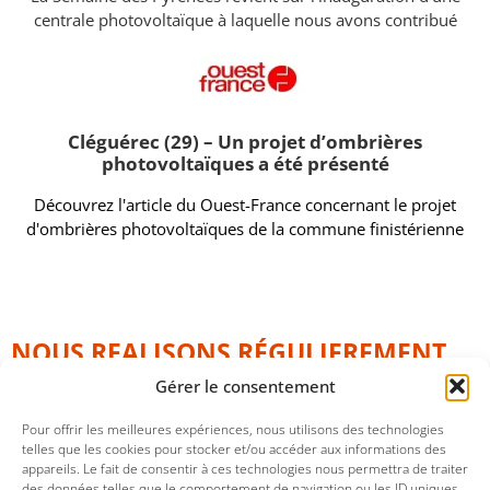
centrale photovoltaïque à laquelle nous avons contribué
Cléguérec (29) – Un projet d’ombrières
photovoltaïques a été présenté
Découvrez l'article du Ouest-France concernant le projet
d'ombrières photovoltaïques de la commune finistérienne
NOUS REALISONS RÉGULIEREMENT
DES STRUCTURES DEDIEES AU
Gérer le consentement
PHOTOVOLTAIQUE
Pour offrir les meilleures expériences, nous utilisons des technologies
telles que les cookies pour stocker et/ou accéder aux informations des
appareils. Le fait de consentir à ces technologies nous permettra de traiter
des données telles que le comportement de navigation ou les ID uniques