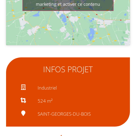
marketing et activer ce contenu
INFOS PROJET
Industriel
524 m²
SAINT-GEORGES-DU-BOIS