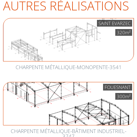
AUTRES RÉALISATIONS
SAINT EVARZEC
320m²
CHARPENTE MÉTALLIQUE-MONOPENTE-3541
FOUESNANT
300m²
CHARPENTE MÉTALLIQUE-BÂTIMENT INDUSTRIEL-
3747