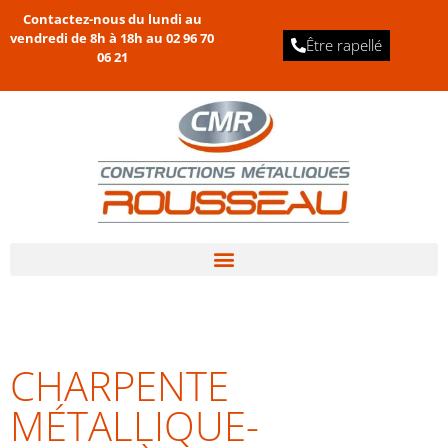
Contactez-nous du lundi au
vendredi de 8h à 18h au
02 96 70
Être rapellé
06 21
CHARPENTE
MÉTALLIQUE-